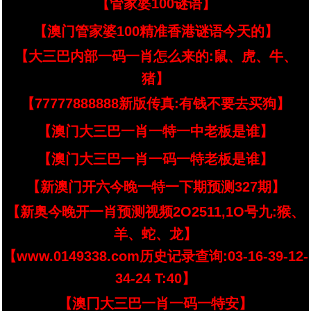
【管家婆100谜语】
【澳门管家婆100精准香港谜语今天的】
【大三巴内部一码一肖怎么来的:鼠、虎、牛、
猪】
【77777888888新版传真:有钱不要去买狗】
【澳门大三巴一肖一特一中老板是谁】
【澳门大三巴一肖一码一特老板是谁】
【新澳门开六今晚一特一下期预测327期】
【新奥今晚开一肖预测视频2O2511,1O号九:猴、
羊、蛇、龙】
【www.0149338.com历史记录查询:03-16-39-12-
34-24 T:40】
【澳冂大三巴一肖一码一特安】