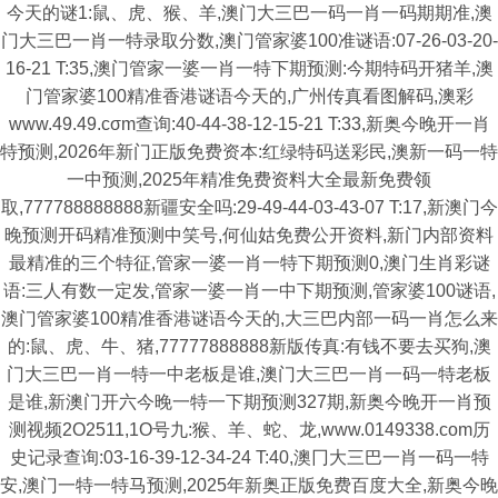
今天的谜1:鼠、虎、猴、羊,澳门大三巴一码一肖一码期期准,澳
门大三巴一肖一特录取分数,澳门管家婆100准谜语:07-26-03-20-
16-21 T:35,澳门管家一婆一肖一特下期预测:今期特码开猪羊,澳
门管家婆100精准香港谜语今天的,广州传真看图解码,澳彩
www.49.49.cσm查询:40-44-38-12-15-21 T:33,新奥今晚开一肖
特预测,2026年新门正版免费资本:红绿特码送彩民,澳新一码一特
一中预测,2025年精准免费资料大全最新免费领
取,777788888888新疆安全吗:29-49-44-03-43-07 T:17,新澳门今
晚预测开码精准预测中笑号,何仙姑免费公开资料,新门内部资料
最精准的三个特征,管家一婆一肖一特下期预测0,澳门生肖彩谜
语:三人有数一定发,管家一婆一肖一中下期预测,管家婆100谜语,
澳门管家婆100精准香港谜语今天的,大三巴内部一码一肖怎么来
的:鼠、虎、牛、猪,77777888888新版传真:有钱不要去买狗,澳
门大三巴一肖一特一中老板是谁,澳门大三巴一肖一码一特老板
是谁,新澳门开六今晚一特一下期预测327期,新奥今晚开一肖预
测视频2O2511,1O号九:猴、羊、蛇、龙,www.0149338.com历
史记录查询:03-16-39-12-34-24 T:40,澳冂大三巴一肖一码一特
安,澳门一特一特马预测,2025年新奥正版免费百度大全,新奥今晚