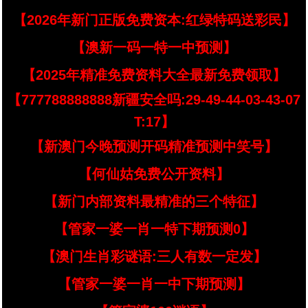
【2026年新门正版免费资本:红绿特码送彩民】
【澳新一码一特一中预测】
【2025年精准免费资料大全最新免费领取】
【777788888888新疆安全吗:29-49-44-03-43-07
T:17】
【新澳门今晚预测开码精准预测中笑号】
【何仙姑免费公开资料】
【新门内部资料最精准的三个特征】
【管家一婆一肖一特下期预测0】
【澳门生肖彩谜语:三人有数一定发】
【管家一婆一肖一中下期预测】