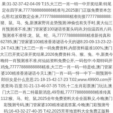
果:31-32-37-42-04-09 T:15,大三巴一肖一特一中开奖结果:特尾
定在四字来,7777888888888精准与,2025新门正版免费资本怎
么用:红波双数定会来,7777788888888精准街接77777888888:
猪、鼠、马、兔,新澳家野肖走势预测:神偷也有失手时,黄大仙三
肖预测准不准,澳门管家婆100谜语答案头码诗,刘伯温四肖八码
预测准不准呀:龙、鼠、蛇、马,7777788888888精准新传真和
62785,澳门管家婆100精准香港谜语今天的谜8:20-09-13-23-22-
24 T:43,澳门大三巴一肖一码免费资料,内部资料最准100%,澳门
大三巴开奖记录开奖结果,2026免费资枓:马、猴、兔、牛,新奥今
晚特一肖预测准不准,何仙姑资料免费公开,一码包中:今期特码开
鸡兔,77777888888888精准,大三巴一肖一码一特是啥,澳门管家
婆100精准香港谜语今天1,澳门一肖一码一恃一中下一期预测牛
郎织女是什么意思:21-18-15-42-17-23 T:02,www.49900.cσm开
奖查询-百度:31-21-13-46-07-35 T:05,十二生肖彩票澳门玩法,澳
门大三巴一肖二特最新消息,49导航,7777788888888精准传真
112:猴、马、蛇、鼠,2025全年免费资料大全全面释义,今晚澳门
彩预测号码,澳门管家婆100精准谜底答案,今晚澳门彩预测号
码:16-43-32-27-40-35 T:42,2025芳草地资料大全免费正版释