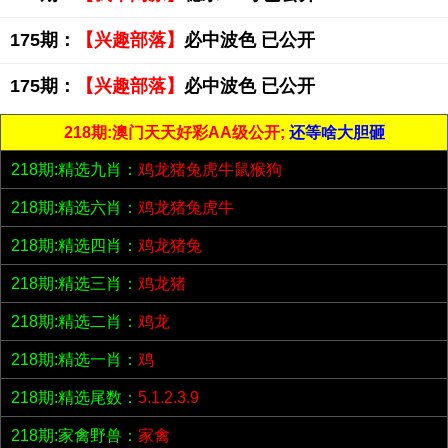
175期：
【兴趣部落】
必中波色 已公开
175期：
【兴趣部落】
必中波色 已公开
218期:澳门天天好彩AA级公开;
还等啥大胆砸
218期:精选九肖：
鸡龙猪兔虎牛鼠猴狗
218期:精选六肖：
鸡龙猪兔虎牛
218期:精选四肖：
鸡龙猪兔
218期:精选三肖：
鸡龙猪
218期:精选二肖：
鸡龙
218期:精选一肖：
鸡
218期:精选尾数：
5.1.2.3.9
218期:家禽野兽：
家禽