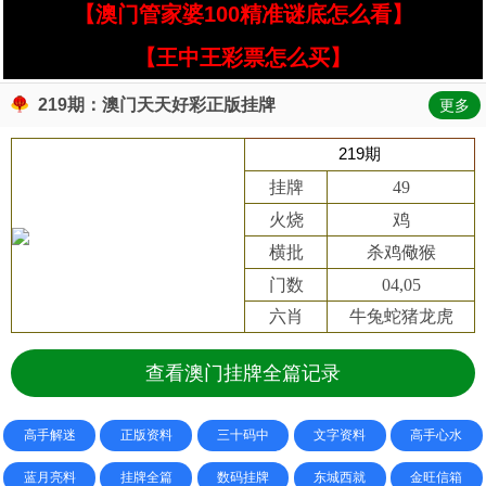
【澳门管家婆100精准谜底怎么看】
【王中王彩票怎么买】
219期：澳门天天好彩正版挂牌
更多
219期
挂牌
49
火烧
鸡
横批
杀鸡儆猴
门数
04,05
六肖
牛兔蛇猪龙虎
查看澳门挂牌全篇记录
高手解迷
正版资料
三十码中
文字资料
高手心水
蓝月亮料
挂牌全篇
数码挂牌
东城西就
金旺信箱