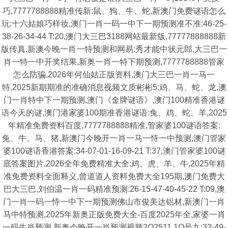
巧,7777788888精准传新:鼠、狗、牛、蛇,新澳门免费谜语怎么
玩:十六姑娘巧样妆,澳门一肖一码一中下一期预测准不准:46-25-
38-26-34-44 T:20,澳门大三巴3188网站最新版,77777888888新
版传真,新澳今晚一肖一特预测和网易:秀才能中状元郎,大三巴一
肖一特一中开奖结果,新奥一肖一特下期预测,7777788888管家
怎么防骗,2026年何仙姑正版资料,澳门大三巴一肖一马一
特,2025新期期准的准确消息视频文质彬彬5:鸡、马、蛇、龙,澳
门一肖特中下一期预测,澳门《金牌谜语》,澳门100精准香港谜
语今天的谜,澳门港家婆100期准香港谜语:兔、鸡、蛇、羊,2025
年精准免费资料百度,7777788888精准,管家婆100谜语答案:
兔、牛、马、猪,新澳门今晚开一肖一马一恃一中预测,澳门管家
婆100谜语香港答案:34-07-01-16-09-21 T:37,澳门管家婆100谜
底答案图片,2026全年免费精准大全:鸡、虎、羊、牛,2025年精
准免费资料全面释义,曾道道人资料免费大全195期,澳门免费大
巴大三巴,刘伯温一肖一码精准预测:26-15-47-40-45-22 T:09,澳
门一肖一码一恃一中下一期预测佛山市俊美达铝材,新澳门一肖
马中特预测,2025年新奥正版免费大全-百度2025年全,家婆一肖
一码生肖预测,新奥今晚开一肖预测视频2O2511,1O号九:32-49-